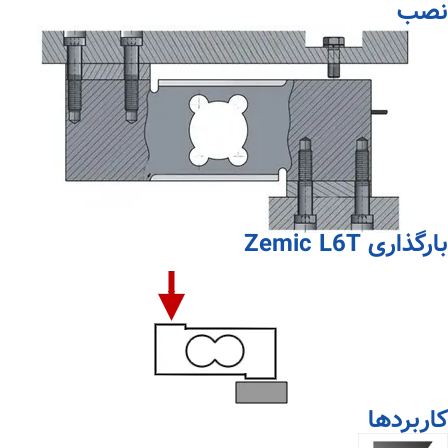
نصب
بارگذاری Zemic L6T
کاربردها