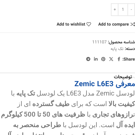
Add to wishlist
Add to compare
شناسه محصول:
111107
دسته:
تک پایه
Share:
توضیحات
معرفی Zemic L6E3
لودسل Zemic مدل L6E3 یک لودسل
تک پایه
با
کیفیت بالا
است که برای
طیف گسترده
ای از
ت
رازوهای تجاری
با
ظرفیت های 50 تا 500
کیلوگرم
ایده آل
است. این لودسل با
طراحی منحصر به