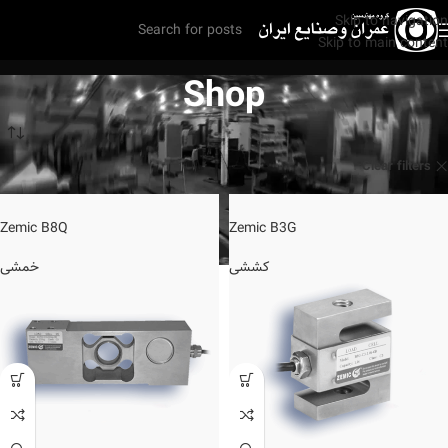
Skip to navigation
Skip to main content
Shop
Shop
خانه
Zemic
Clear filters
Zemic B8Q
Zemic B3G
خمشی
کششی