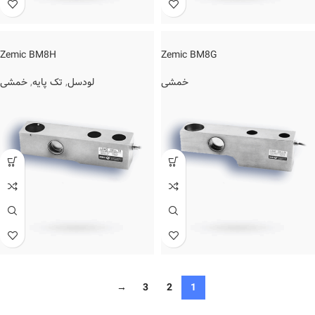
Zemic BM8H
Zemic BM8G
خمشی
,
تک پایه
,
لودسل
خمشی
→
3
2
1