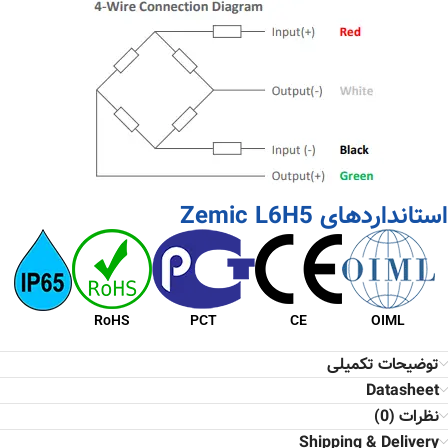
استانداردهای Zemic L6H5
RoHS
PCT
CE
OIML
توضیحات تکمیلی
Datasheet
نظرات (0)
Shipping & Delivery