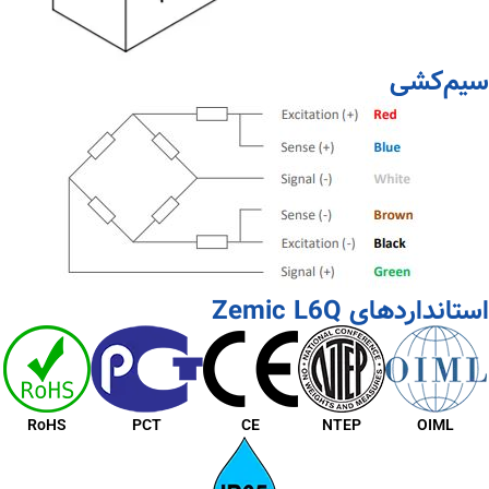
سیم‌کشی
استانداردهای Zemic L6Q
RoHS
PCT
CE
NTEP
OIML