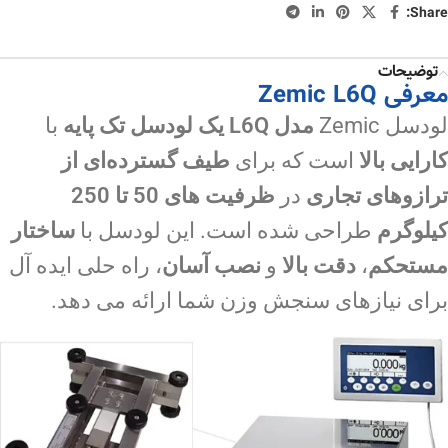
Share:
توضیحات
معرفی Zemic L6Q
لودسل Zemic
مدل L6Q یک لودسل
تک پایه
با
کارایی بالا
است که برای
طیف گسترده‌ای از
ترازوهای تجاری
در
ظرفیت های 50 تا 250
کیلوگرم
طراحی شده است. این لودسل با
ساختار
مستحکم
،
دقت بالا
و
نصب آسان
، راه حلی ایده آل
برای نیازهای سنجش وزن شما ارائه می دهد.