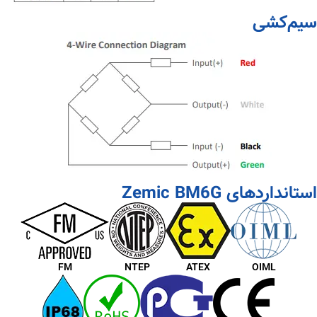
سیم‌کشی
استانداردهای Zemic BM6G
FM
NTEP
ATEX
OIML