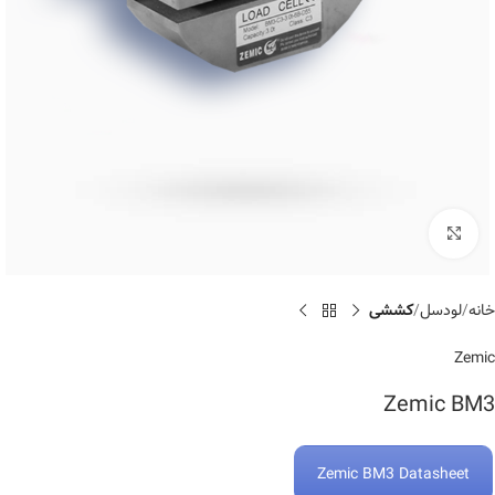
Click to enlarge
خانه
لودسل
کششی
Zemic
Zemic BM3
Zemic BM3 Datasheet