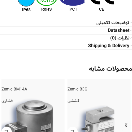
RoHS
PCT
CE
IP68
توضیحات تکمیلی
Datasheet
نظرات (0)
Shipping & Delivery
محصولات مشابه
Zemic BM14A
Zemic B3G
کششی
فشاری