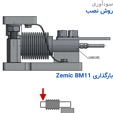
سودآوری
روش نصب
بارگذاری Zemic BM11