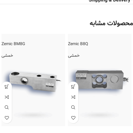
Shipping & Delivery
محصولات مشابه
Zemic BM8G
Zemic B8Q
خمشی
خمشی