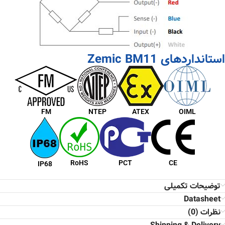
استانداردهای Zemic BM11
FM
NTEP
ATEX
OIML
RoHS
PCT
CE
IP68
توضیحات تکمیلی
Datasheet
نظرات (0)