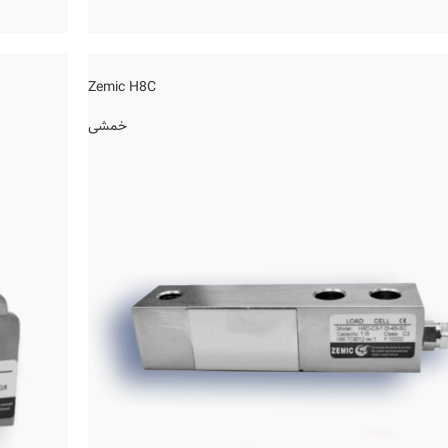
Zemic H8C
خمشی