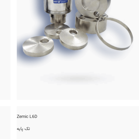
Zemic L6D
تک پایه