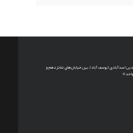
لدین اسدآبادی (یوسف آباد)، بین خیابان‌های شانزدهم و