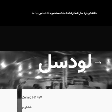
خانه
درباره ما
راهکارها
خدمات
محصولات
تماس با ما
لودسل
12
9
Show
Zemic H14W
فشاری