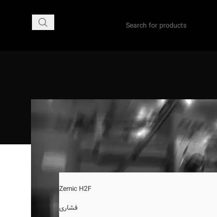
24
18
Zemic H2F
فشاری