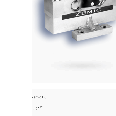
Zemic L6E
تک پایه