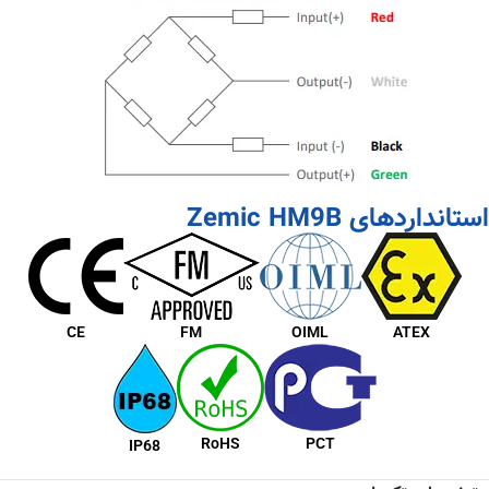
استانداردهای Zemic HM9B
CE
FM
OIML
ATEX
RoHS
PCT
IP68