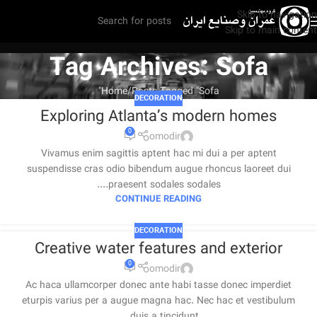
Skip to navigation
Skip to main content
Tag Archives: Sofa
Home
Posts Tagged "Sofa"
DECORATION
Exploring Atlanta’s modern homes
0
omodir
Vivamus enim sagittis aptent hac mi dui a per aptent
suspendisse cras odio bibendum augue rhoncus laoreet dui
praesent sodales sodales....
CONTINUE READING
DECORATION
Creative water features and exterior
0
omodir
Ac haca ullamcorper donec ante habi tasse donec imperdiet
eturpis varius per a augue magna hac. Nec hac et vestibulum
duis a tincidunt ...