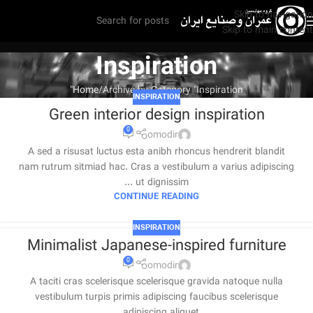
Skip to navigation
Skip to main content
Inspiration
Home
Archive by Category "Inspiration"
INSPIRATION
Green interior design inspiration
0
omodir
A sed a risusat luctus esta anibh rhoncus hendrerit blandit
nam rutrum sitmiad hac. Cras a vestibulum a varius adipiscing
ut dignissim ...
CONTINUE READING
INSPIRATION
Minimalist Japanese-inspired furniture
0
omodir
A taciti cras scelerisque scelerisque gravida natoque nulla
vestibulum turpis primis adipiscing faucibus scelerisque
adipiscing aliquet...