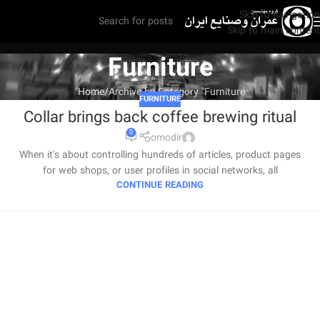
Skip to navigation
Skip to main content
Furniture
Home
Archive by Category "Furniture"
FURNITURE
Collar brings back coffee brewing ritual
0
omodir
When it's about controlling hundreds of articles, product pages
for web shops, or user profiles in social networks, all
CONTINUE READING