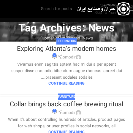
Skip to navigation
Skip to main content
Tag Archives: News
Home
Posts Tagged "News"
DECORATION
Exploring Atlanta’s modern homes
0
omodir
Vivamus enim sagittis aptent hac mi dui a per aptent
suspendisse cras odio bibendum augue rhoncus laoreet dui
praesent sodales sodales....
CONTINUE READING
FURNITURE
Collar brings back coffee brewing ritual
0
omodir
When it's about controlling hundreds of articles, product pages
for web shops, or user profiles in social networks, all
CONTINUE READING